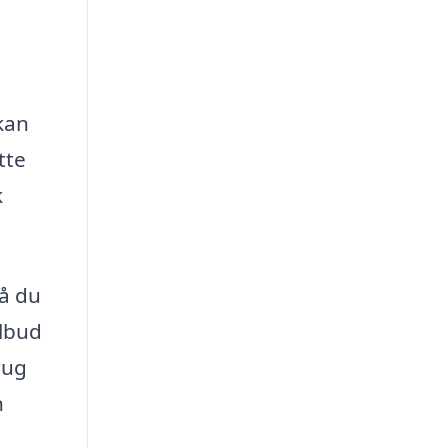
g
kan
tte
k
så du
ilbud
rug
n