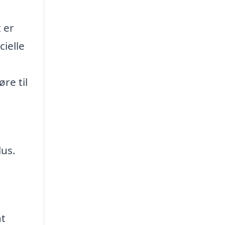
 er
cielle
re til
lus.
at