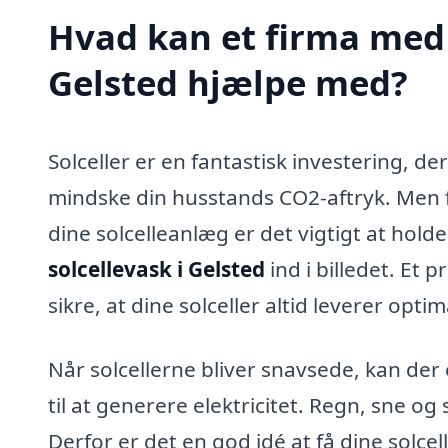
Hvad kan et firma med s
Gelsted hjælpe med?
Solceller er en fantastisk investering, d
mindske din husstands CO2-aftryk. Men fo
dine solcelleanlæg er det vigtigt at hol
solcellevask i Gelsted
ind i billedet. Et 
sikre, at dine solceller altid leverer optim
Når solcellerne bliver snavsede, kan d
til at generere elektricitet. Regn, sne o
Derfor er det en god idé at få dine solce