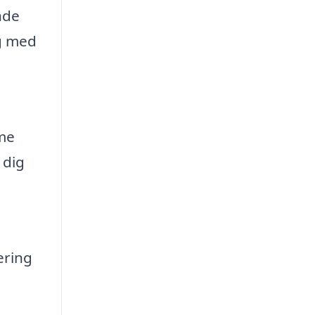
nde
ig med
mme
 dig
ering