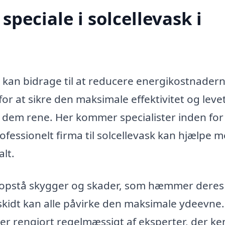
peciale i solcellevask i
er kan bidrage til at reducere energikostnader
r at sikre den maksimale effektivitet og levet
de dem rene. Her kommer specialister inden for
professionelt firma til solcellevask kan hjælpe 
alt.
er opstå skygger og skader, som hæmmer deres
g skidt kan alle påvirke den maksimale ydeevne.
ller rengjort regelmæssigt af eksperter, der k