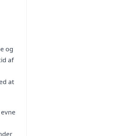
ne og
id af
med at
 evne
ender