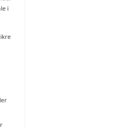
le i
ikre
.
ler
r