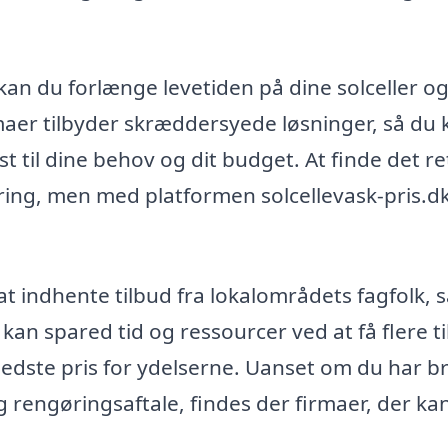
kan du forlænge levetiden på dine solceller o
rmaer tilbyder skræddersyede løsninger, så du 
 til dine behov og dit budget. At finde det re
dring, men med platformen solcellevask-pris.d
t indhente tilbud fra lokalområdets fagfolk, 
kan spared tid og ressourcer ved at få flere t
 bedste pris for ydelserne. Uanset om du har b
 rengøringsaftale, findes der firmaer, der ka