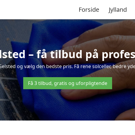
Forside
Jylland
lsted – få tilbud på prof
Gelsted og vælg den bedste pris. Få rene solceller, bedre ydel
Få 3 tilbud, gratis og uforpligtende