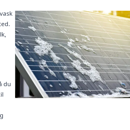
evask
ted.
lk,
så du
il
og