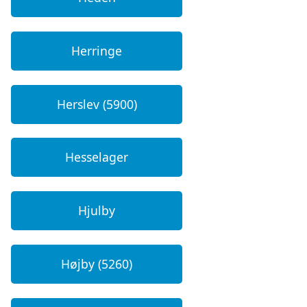
Herringe
Herslev (5900)
Hesselager
Hjulby
Højby (5260)