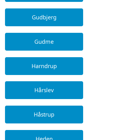
Gudbjerg
Gudme
Harndrup
Hårslev
Håstrup
Heden