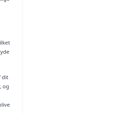
ilket
byde
 dit
, og
live