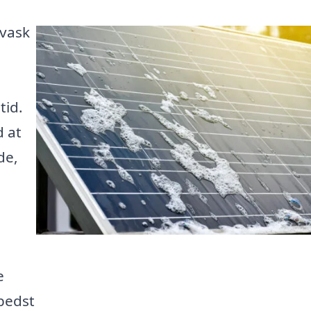
evask
tid.
d at
de,
e
 bedst