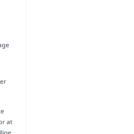
sage
der
ke
or at
lige