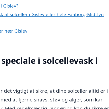
i Gislev?
 af solceller i Gislev eller hele Faaborg-Midtfyn
yer nær Gislev
peciale i solcellevask i
det vigtigt at sikre, at dine solceller altid er i
 med at fjerne snavs, støv og alger, som kan
ler. Med regelmæssig rengøring kan du sikre e