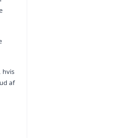
e
e
, hvis
ud af