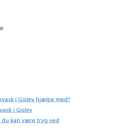
te
levask i Gislev hjælpe med?
vask i Gislev
v, du kan være tryg ved