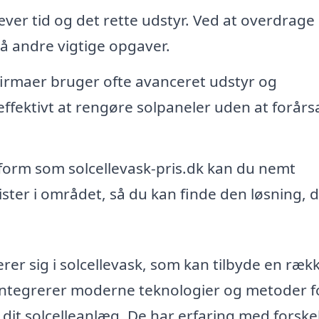
æver tid og det rette udstyr. Ved at overdrage
på andre vigtige opgaver.
firmaer bruger ofte avanceret udstyr og
 effektivt at rengøre solpaneler uden at forår
form som solcellevask-pris.dk kan du nemt
lister i området, så du kan finde den løsning, 
serer sig i solcellevask, som kan tilbyde en ræk
integrerer moderne teknologier og metoder f
 dit solcelleanlæg. De har erfaring med forskel