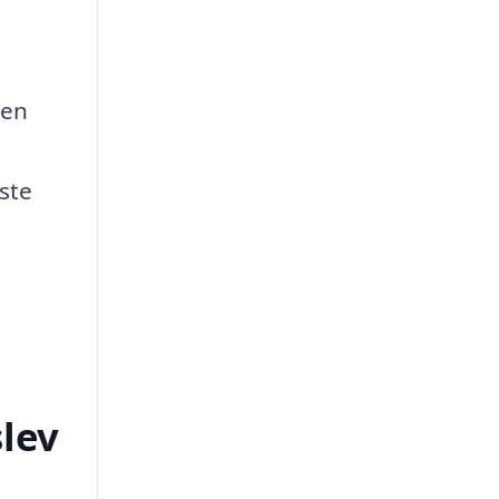
den
dste
slev