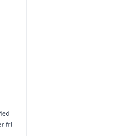
 Med
r fri