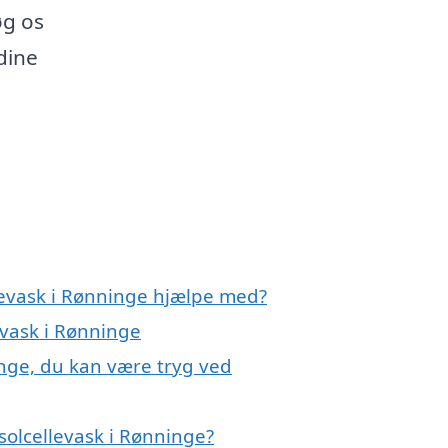
øg os
dine
llevask i Rønninge hjælpe med?
evask i Rønninge
inge, du kan være tryg ved
solcellevask i Rønninge?