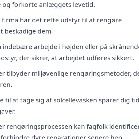
 og forkorte anlæggets levetid.
 firma har det rette udstyr til at rengøre
 at beskadige dem.
n indebære arbejde i højden eller på skrånend
dstyr, der sikrer, at arbejdet udføres sikkert.
 tilbyder miljøvenlige rengøringsmetoder, d
uren.
 til at tage sig af solcellevasken sparer dig tid
aver.
r rengøringsprocessen kan fagfolk identifice
n forhindre dyre reparationer senere hen.