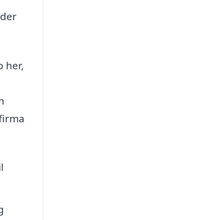
 der
 her,
n
firma
l
g