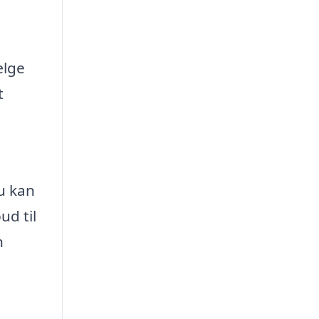
ælge
t
du kan
ud til
n