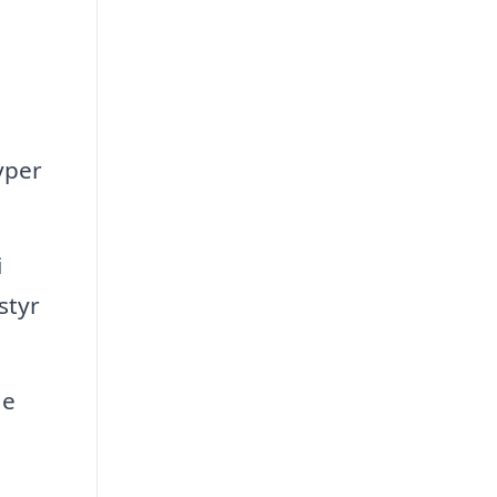
yper
i
styr
de