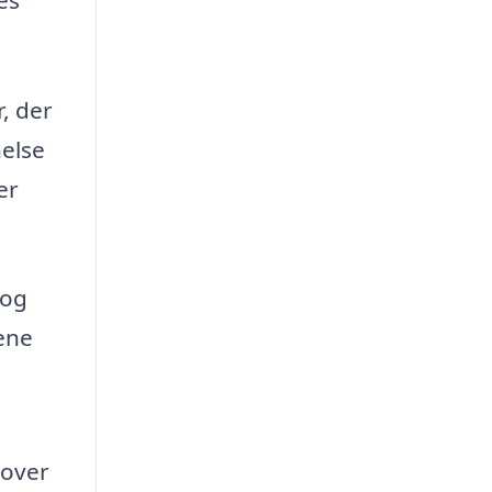
, der
nelse
er
 og
rene
 over