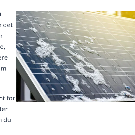
i
e det
er
e,
ere
dem
mt for
der
m du