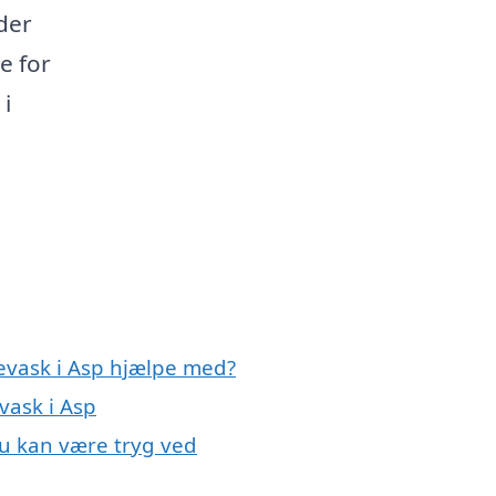
der
e for
 i
levask i Asp hjælpe med?
vask i Asp
du kan være tryg ved