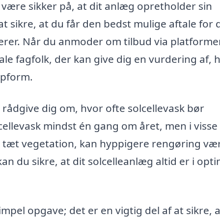
u være sikker på, at dit anlæg opretholder sin
 sikre, at du får den bedst mulige aftale for d
erer. Når du anmoder om tilbud via platforme
kale fagfolk, der kan give dig en vurdering af, 
topform.
rådgive dig om, hvor ofte solcellevask bør
lcellevask mindst én gang om året, men i visse
ler tæt vegetation, kan hyppigere rengøring væ
 du sikre, at dit solcelleanlæg altid er i opti
 simpel opgave; det er en vigtig del af at sikre, 