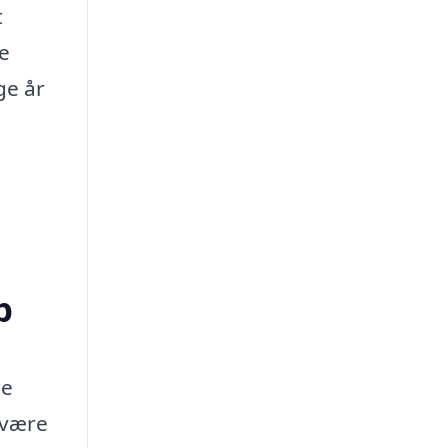
t
ke
ge år
p
re
 være