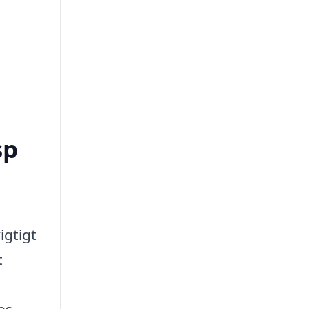
sp
igtigt
t
es