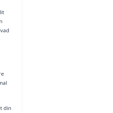
it
n
hvad
re
mal
at din