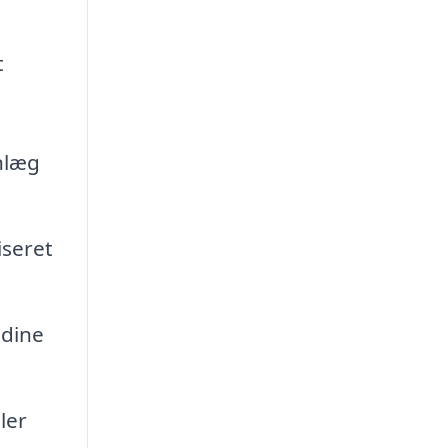
t
anlæg
iseret
 dine
ler