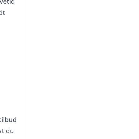
vetid
dt
tilbud
at du