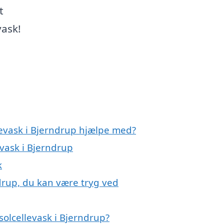
t
vask!
levask i Bjerndrup hjælpe med?
evask i Bjerndrup
k
ndrup, du kan være tryg ved
olcellevask i Bjerndrup?