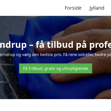
Forside
Jylland
rndrup – få tilbud på pro
jerndrup og vælg den bedste pris. Få rene solceller, bedre yde
Få 3 tilbud, gratis og uforpligtende