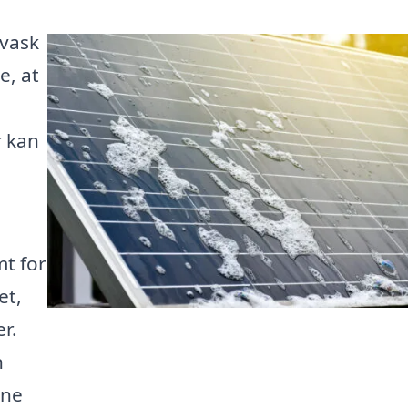
evask
e, at
r kan
å
mt for
et,
r.
n
ine