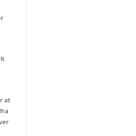
ør
lt
r at
fra
over