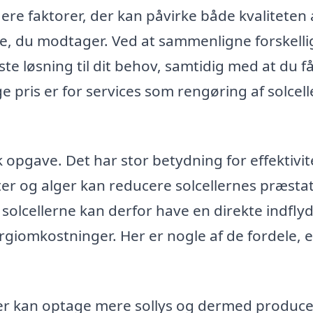
lere faktorer, der kan påvirke både kvaliteten 
ce, du modtager. Ved at sammenligne forskelli
ste løsning til dit behov, samtidig med at du f
pris er for services som rengøring af solcell
sk opgave. Det har stor betydning for effektivi
atter og alger kan reducere solcellernes præsta
 solcellerne kan derfor have en direkte indfly
giomkostninger. Her er nogle af de fordele, 
ller kan optage mere sollys og dermed produc