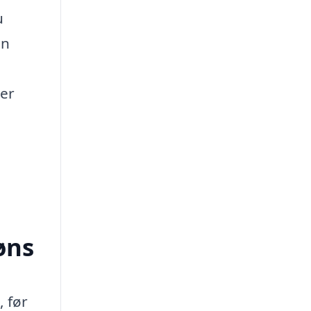
u
en
der
øns
, før