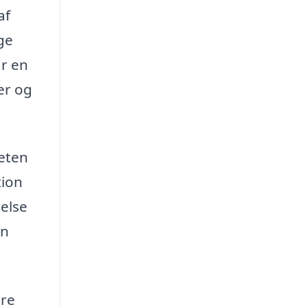
af
ge
år en
er og
teten
tion
delse
en
ere