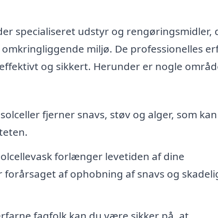
der specialiseret udstyr og rengøringsmidler, 
kringliggende miljø. De professionelles er
 effektivt og sikkert. Herunder er nogle områd
olceller fjerner snavs, støv og alger, som kan
teten.
lcellevask forlænger levetiden af dine
r forårsaget af ophobning af snavs og skadeli
rfarne fagfolk kan du være sikker på, at