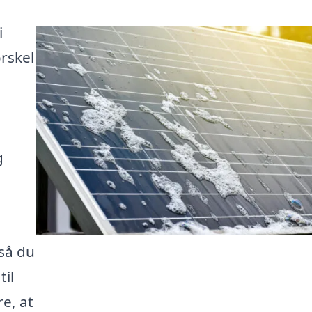
i
orskel
g
 så du
til
e, at