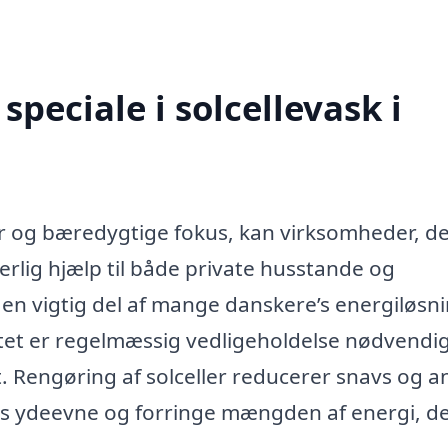
peciale i solcellevask i
ur og bæredygtige fokus, kan virksomheder, d
derlig hjælp til både private husstande og
t en vigtig del af mange danskere’s energiløsni
ivitet er regelmæssig vedligeholdelse nødvendi
t. Rengøring af solceller reducerer snavs og 
nes ydeevne og forringe mængden af energi, d