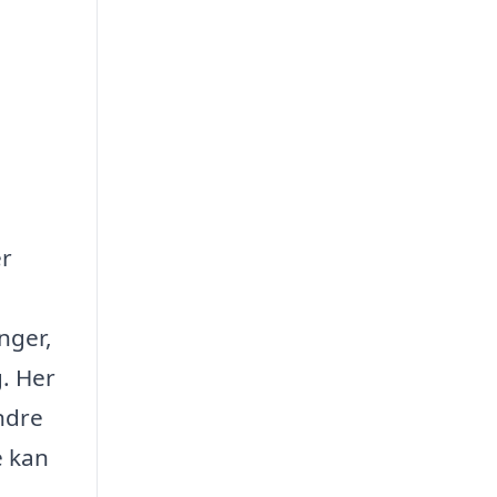
er
nger,
g. Her
andre
e kan