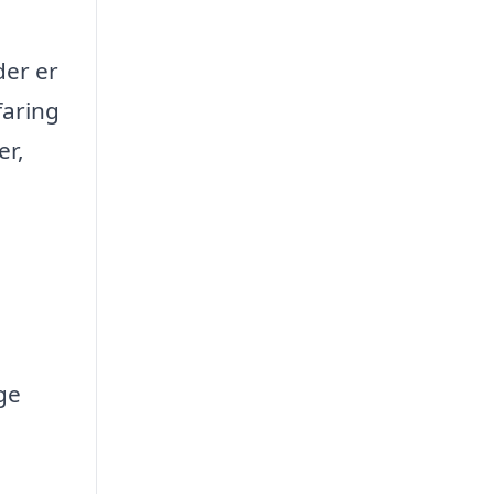
der er
faring
er,
ge