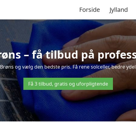
Forside
Jylland
røns – få tilbud på profe
 Brøns og vælg den bedste pris. Få rene solceller, bedre ydels
Få 3 tilbud, gratis og uforpligtende