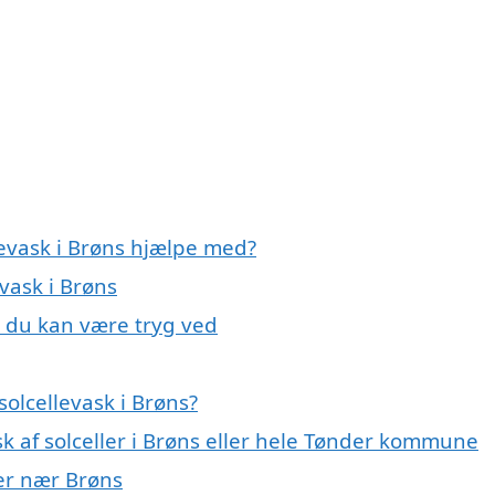
levask i Brøns hjælpe med?
evask i Brøns
s, du kan være tryg ved
olcellevask i Brøns?
sk af solceller i Brøns eller hele Tønder kommune
yer nær Brøns