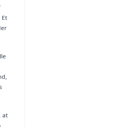
f
 Et
der
lle
nd,
s
 at
n