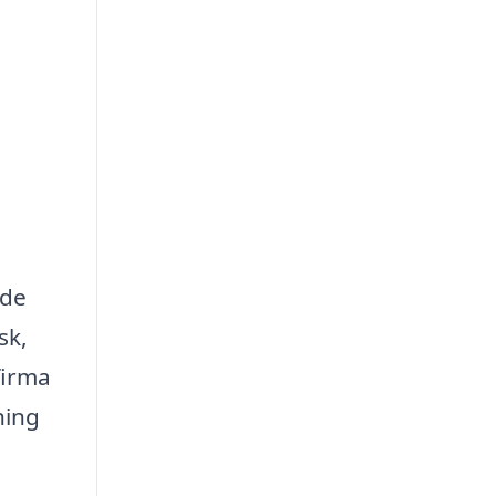
 de
sk,
firma
ning