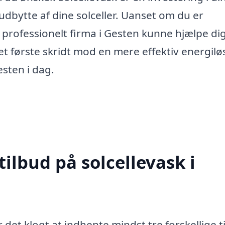
dbytte af dine solceller. Uanset om du er
et professionelt firma i Gesten kunne hjælpe d
t første skridt mod en mere effektiv energilø
esten i dag.
tilbud på solcellevask i
 det klogt at indhente mindst tre forskellige t