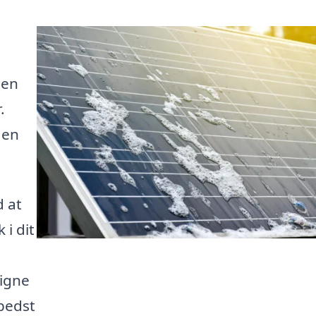
ten
.
 en
d at
 i dit
ligne
bedst