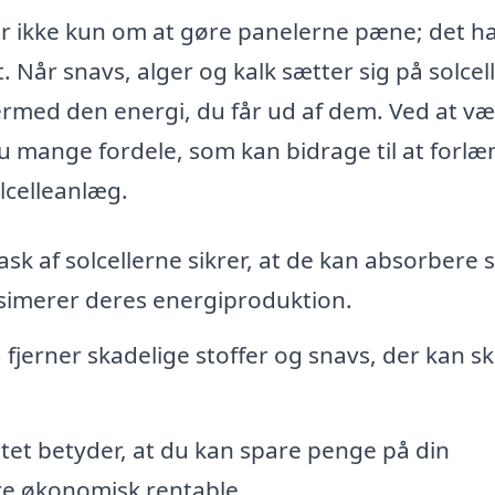
ler ikke kun om at gøre panelerne pæne; det h
. Når snavs, alger og kalk sætter sig på solcel
ermed den energi, du får ud af dem. Ved at væ
 du mange fordele, som kan bidrage til at forl
lcelleanlæg.
k af solcellerne sikrer, at de kan absorbere 
ksimerer deres energiproduktion.
fjerner skadelige stoffer og snavs, der kan s
itet betyder, at du kan spare penge på din
ere økonomisk rentable.