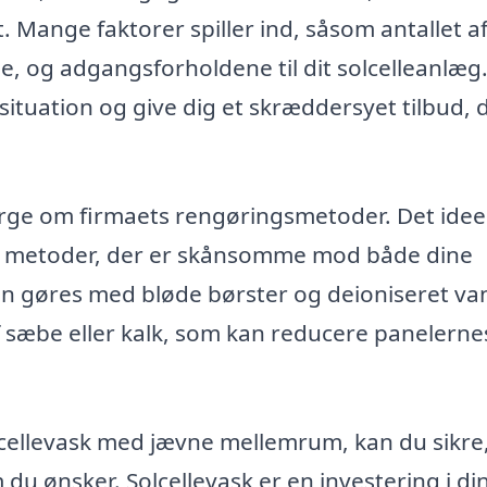
. Mange faktorer spiller ind, såsom antallet a
ede, og adgangsforholdene til dit solcelleanlæg.
 situation og give dig et skræddersyet tilbud, 
rge om firmaets rengøringsmetoder. Det idee
ende metoder, der er skånsomme mod både dine
 kan gøres med bløde børster og deioniseret va
 af sæbe eller kalk, som kan reducere panelerne
lcellevask med jævne mellemrum, kan du sikre,
 du ønsker. Solcellevask er en investering i di