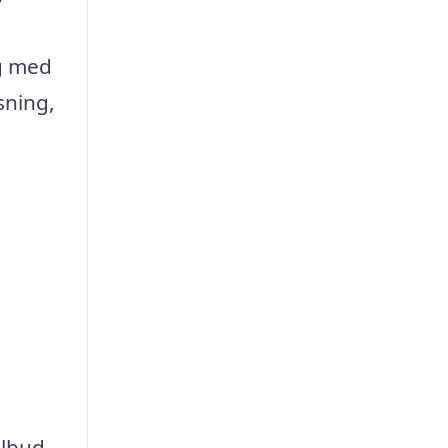
ig med
sning,
ilbud.