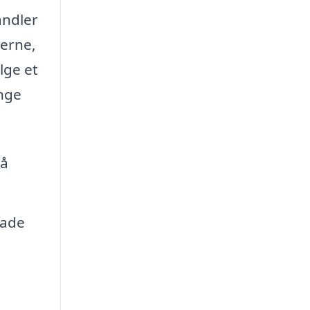
andler
lerne,
lge et
ænge
så
kade