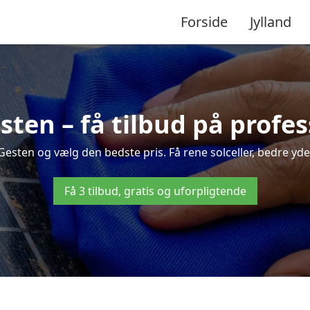
Forside
Jylland
esten – få tilbud på profe
 Gesten og vælg den bedste pris. Få rene solceller, bedre ydels
Få 3 tilbud, gratis og uforpligtende