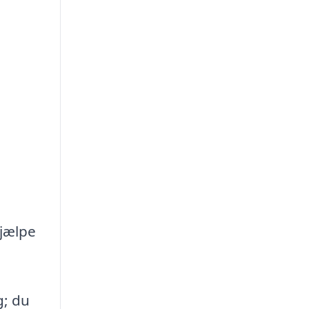
hjælpe
g; du