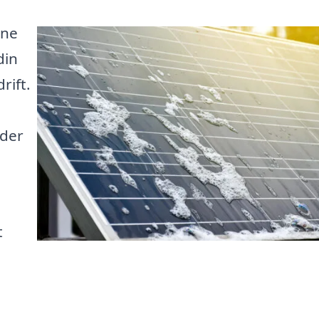
ene
din
rift.
 der
t