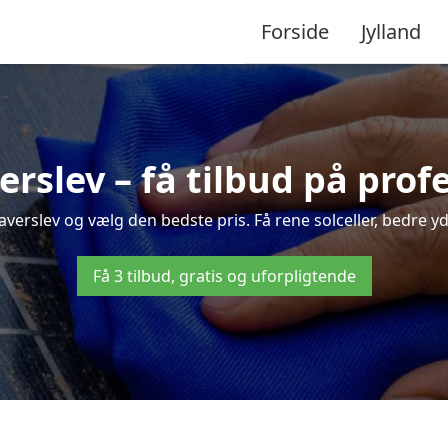
Forside
Jylland
erslev – få tilbud på pro
averslev og vælg den bedste pris. Få rene solceller, bedre yde
Få 3 tilbud, gratis og uforpligtende