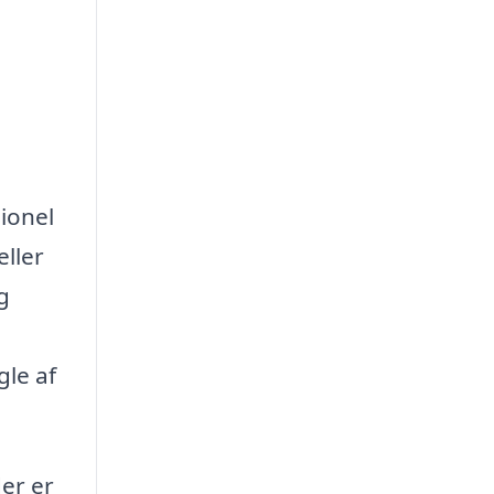
sionel
eller
g
gle af
er er