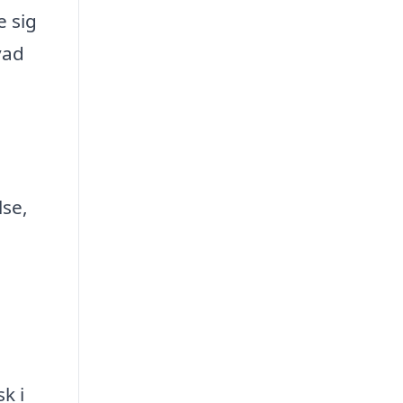
e sig
vad
lse,
k i