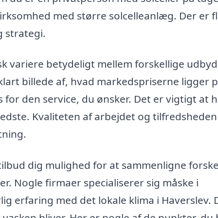
virksomhed med større solcelleanlæg. Der er f
 strategi.
sk variere betydeligt mellem forskellige udbyd
 klart billede af, hvad markedspriserne ligger 
s for den service, du ønsker. Det er vigtigt at 
 bedste. Kvaliteten af arbejdet og tilfredshede
tning.
 tilbud dig mulighed for at sammenligne forske
. Nogle firmaer specialiserer sig måske i
lig erfaring med det lokale klima i Haverslev. 
v vasken bliver. Her er nogle af de punkter, du