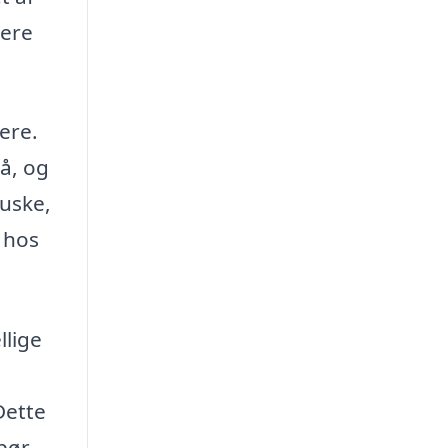
lere
ere.
på, og
huske,
n hos
llige
Dette
 bør