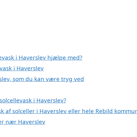
levask i Haverslev hjælpe med?
evask i Haverslev
rslev, som du kan være tryg ved
olcellevask i Haverslev?
k af solceller i Haverslev eller hele Rebild kommu
yer nær Haverslev