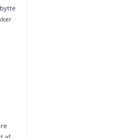
dbytte
kker
tre
t af