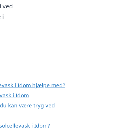
i ved
 i
levask i Idom hjælpe med?
evask i Idom
, du kan være tryg ved
olcellevask i Idom?