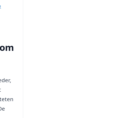
e
Idom
eder,
t
iteten
 De
.