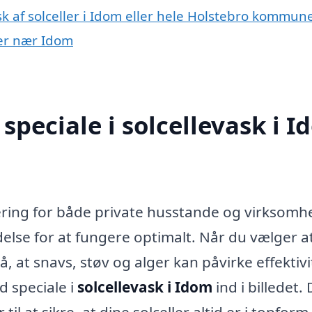
sk af solceller i Idom eller hele Holstebro kommun
byer nær Idom
peciale i solcellevask i 
ring for både private husstande og virksomh
else for at fungere optimalt. Når du vælger a
stå, at snavs, støv og alger kan påvirke effektiv
d speciale i
solcellevask i Idom
ind i billedet.
l at sikre, at dine solceller altid er i topform