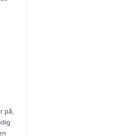
å
r på,
ndig
men