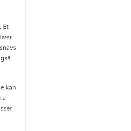
. Et
liver
 snavs
også
De kan
nte
asser