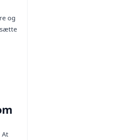
ere og
tsætte
dom
 At