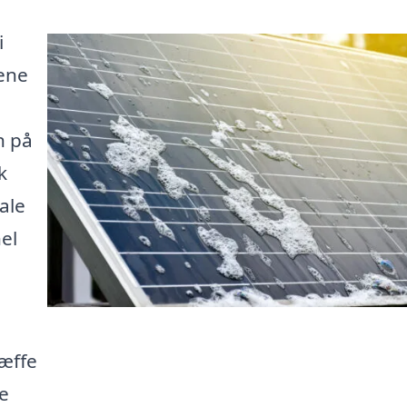
i
Rene
n på
k
ale
el
ræffe
e