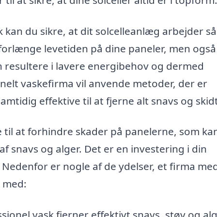
 kan du sikre, at dit solcelleanlæg arbejder så
t forlænge levetiden på dine paneler, men også
an resultere i lavere energibehov og dermed
nelt vaskefirma vil anvende metoder, der er
idig effektive til at fjerne alt snavs og skidt
 til at forhindre skader på panelerne, som ka
 snavs og alger. Det er en investering i din
. Nedenfor er nogle af de ydelser, et firma me
 med:
sionel vask fjerner effektivt snavs, støv og alg