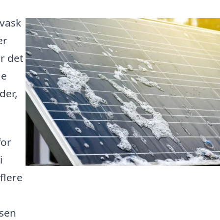
evask
er
r det
de
der,
for
i
 flere
ssen