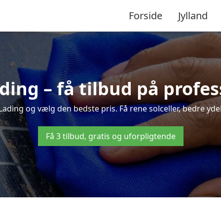
Forside
Jylland
ading – få tilbud på profe
 Lading og vælg den bedste pris. Få rene solceller, bedre ydels
Få 3 tilbud, gratis og uforpligtende