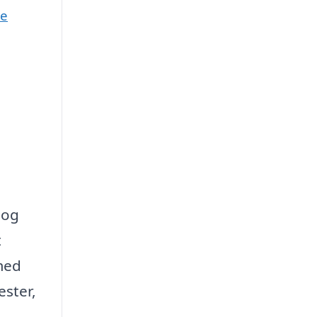
ne
 og
t
 med
ester,