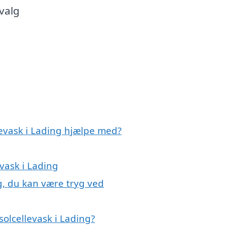
valg
levask i Lading hjælpe med?
evask i Lading
ng, du kan være tryg ved
olcellevask i Lading?