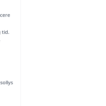
ucere
 tid.
e
sollys