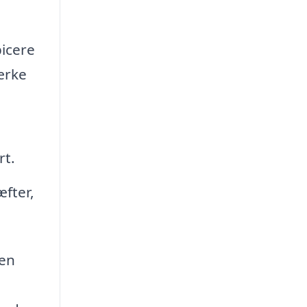
icere
ærke
rt.
æfter,
 en