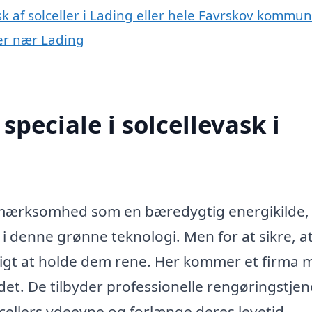
sk af solceller i Lading eller hele Favrskov kommu
yer nær Lading
peciale i solcellevask i
 opmærksomhed som en bæredygtig energikilde,
 i denne grønne teknologi. Men for at sikre, a
gtigt at holde dem rene. Her kommer et firma
edet. De tilbyder professionelle rengøringstjen
cellers ydeevne og forlænge deres levetid.