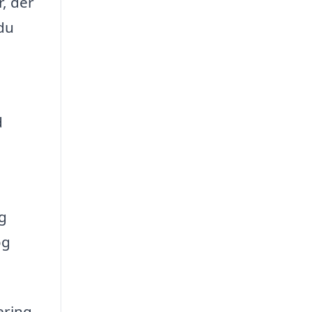
, der
 du
d
ig
og
ering