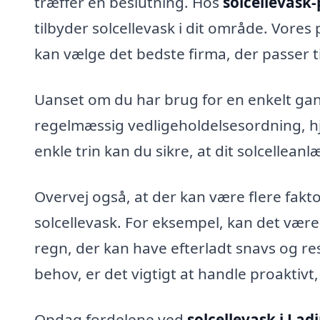
træffer en beslutning. Hos
solcellevask-
tilbyder solcellevask i dit område. Vores
kan vælge det bedste firma, der passer t
Uanset om du har brug for en enkelt gan
regelmæssig vedligeholdelsesordning, hj
enkle trin kan du sikre, at dit solcelleanl
Overvej også, at der kan være flere faktor
solcellevask. For eksempel, kan det være 
regn, der kan have efterladt snavs og r
behov, er det vigtigt at handle proaktivt,
Opdag fordelene ved
solcellevask i Lad