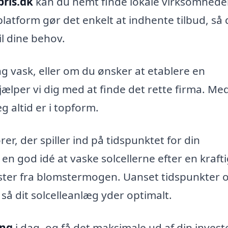
pris.dk
kan du nemt finde lokale virksomheder
 platform gør det enkelt at indhente tilbud, så
il dine behov.
g vask, eller om du ønsker at etablere en
ælper vi dig med at finde det rette firma. Me
æg altid er i topform.
er, der spiller ind på tidspunktet for din
en god idé at vaske solcellerne efter en kraft
ester fra blomstermogen. Uanset tidspunkter 
 så dit solcelleanlæg yder optimalt.
ing
i dag, og få det maksimale ud af din invest