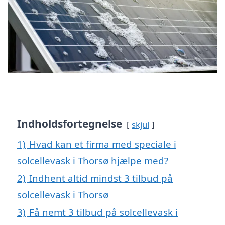
Indholdsfortegnelse
skjul
1)
Hvad kan et firma med speciale i
solcellevask i Thorsø hjælpe med?
2)
Indhent altid mindst 3 tilbud på
solcellevask i Thorsø
3)
Få nemt 3 tilbud på solcellevask i