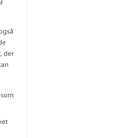
g
 også
de
, der
kan
, som
ket