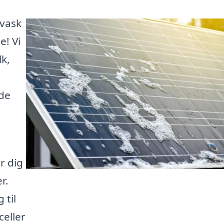
evask
e! Vi
lk,
nde
r dig
r.
 til
celler