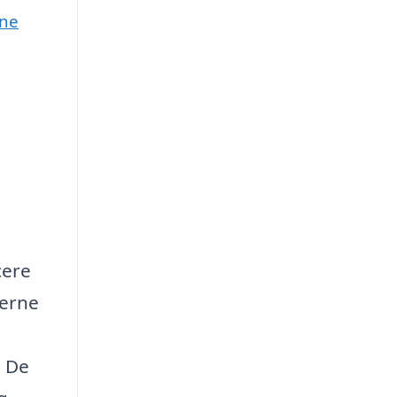
une
cere
lerne
. De