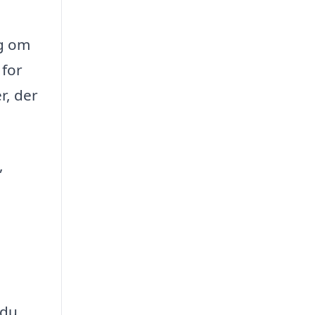
og om
 for
r, der
,
 du