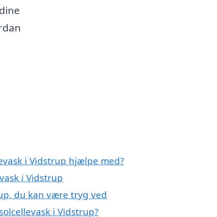
 dine
ordan
levask i Vidstrup hjælpe med?
vask i Vidstrup
rup, du kan være tryg ved
olcellevask i Vidstrup?