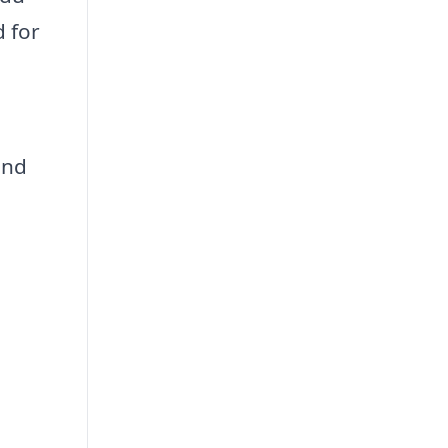
d for
ånd