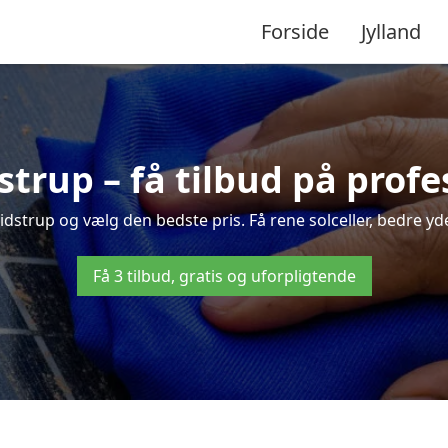
Forside
Jylland
dstrup – få tilbud på prof
Vidstrup og vælg den bedste pris. Få rene solceller, bedre ydel
Få 3 tilbud, gratis og uforpligtende