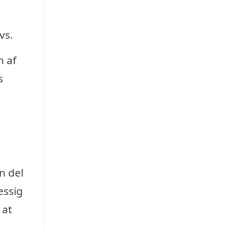
vs.
n af
s
n del
æssig
 at