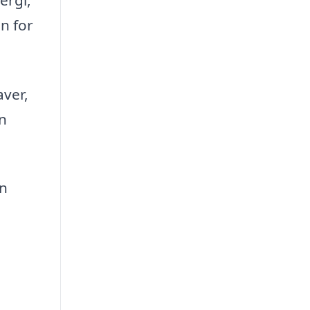
n for
ver,
an
en