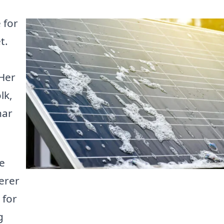
 for
t.
 Her
lk,
har
e
serer
 for
g