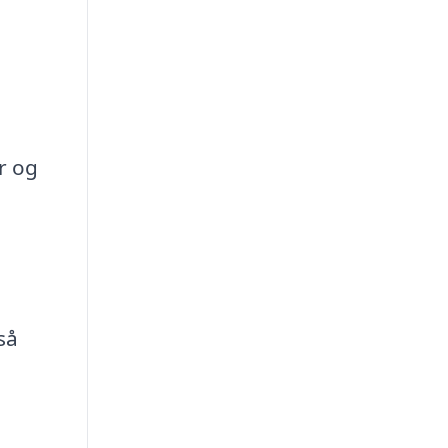
r og
så