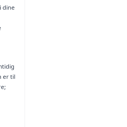
i dine
e
e
mtidig
er til
re;