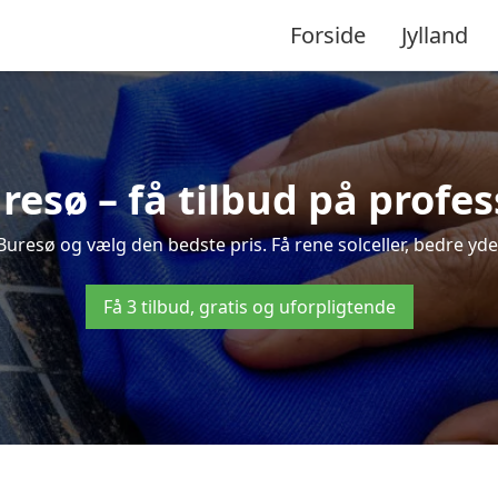
Forside
Jylland
uresø – få tilbud på profe
 Buresø og vælg den bedste pris. Få rene solceller, bedre ydels
Få 3 tilbud, gratis og uforpligtende