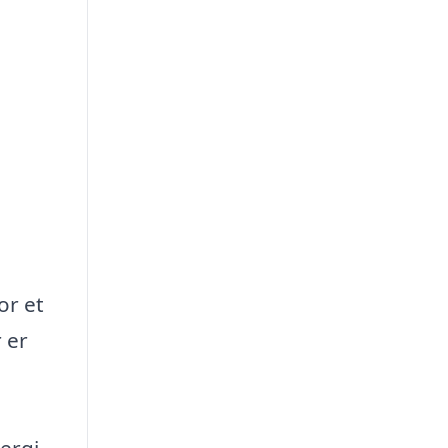
or et
 er
ergi,