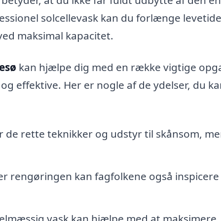
essionel solcellevask kan du forlænge levetide
 ved maksimal kapacitet.
resø
kan hjælpe dig med en række vigtige opga
e og effektive. Her er nogle af de ydelser, du k
de rette teknikker og udstyr til skånsom, m
r rengøringen kan fagfolkene også inspicere
elmæssig vask kan hjælpe med at maksimere