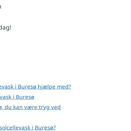
n
dag!
levask i Buresø hjælpe med?
evask i Buresø
sø, du kan være tryg ved
olcellevask i Buresø?