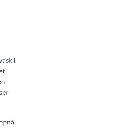
vask i
et
en
ser
 opnå