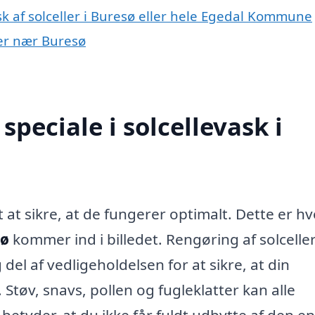
sk af solceller i Buresø eller hele Egedal Kommune
yer nær Buresø
peciale i solcellevask i
gt at sikre, at de fungerer optimalt. Dette er hv
sø
kommer ind i billedet. Rengøring af solceller
del af vedligeholdelsen for at sikre, at din
Støv, snavs, pollen og fugleklatter kan alle
 betyder, at du ikke får fuldt udbytte af den en