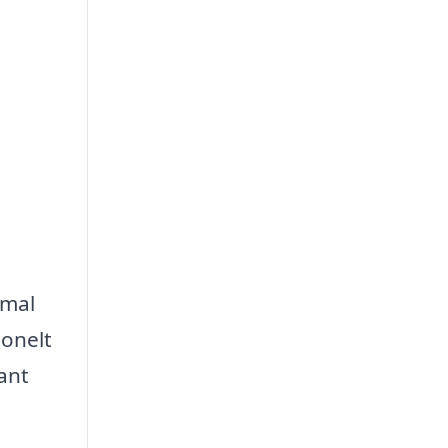
imal
ionelt
ant