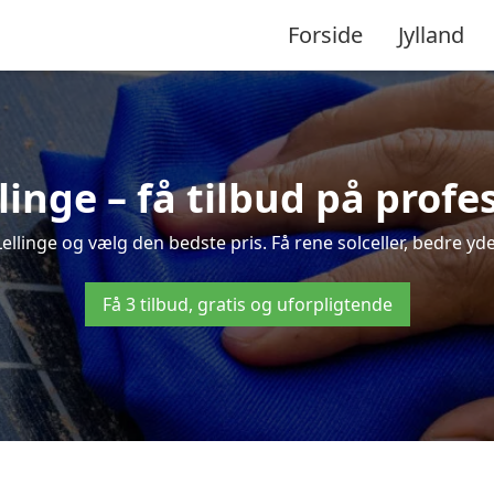
Forside
Jylland
llinge – få tilbud på prof
Lellinge og vælg den bedste pris. Få rene solceller, bedre ydel
Få 3 tilbud, gratis og uforpligtende