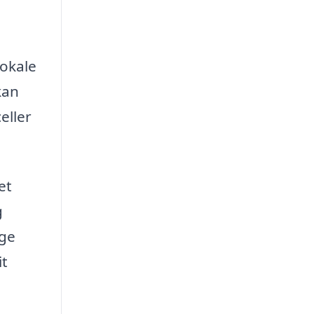
lokale
kan
eller
et
g
ige
it