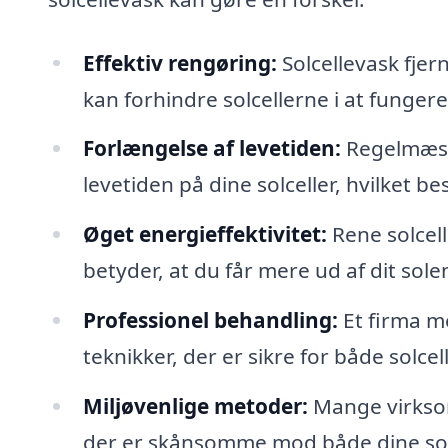
Effektiv rengøring:
Solcellevask fjer
kan forhindre solcellerne i at fungere 
Forlængelse af levetiden:
Regelmæssi
levetiden på dine solceller, hvilket be
Øget energieffektivitet:
Rene solcel
betyder, at du får mere ud af dit sol
Professionel behandling:
Et firma me
teknikker, der er sikre for både solcel
Miljøvenlige metoder:
Mange virksom
der er skånsomme mod både dine sol