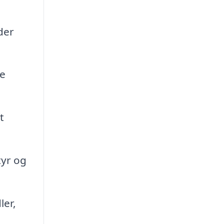
der
e
t
tyr og
er,