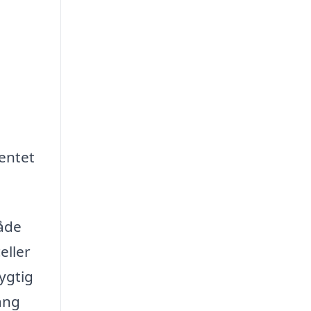
hentet
både
eller
ygtig
gang