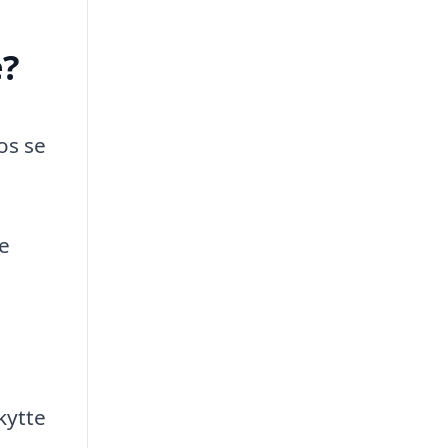
e?
os se
e
kytte