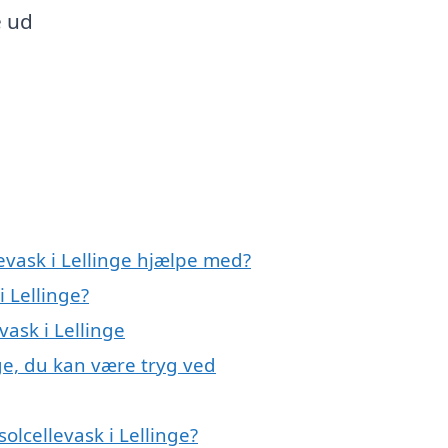
e ud
levask i Lellinge hjælpe med?
i Lellinge?
vask i Lellinge
nge, du kan være tryg ved
olcellevask i Lellinge?