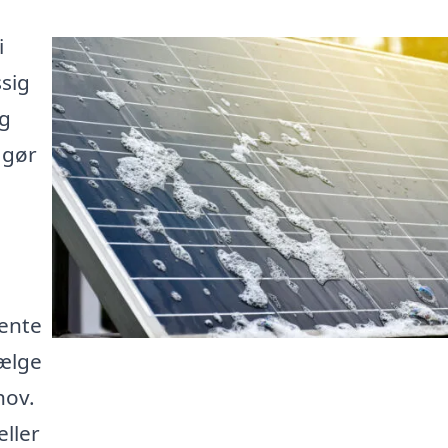
i
sig
og
 gør
hente
vælge
hov.
eller