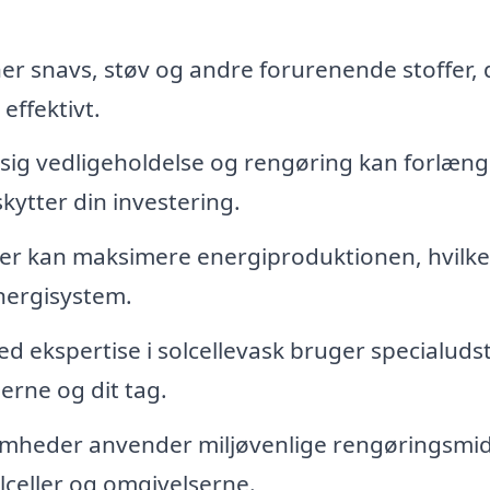
ner snavs, støv og andre forurenende stoffer, 
effektivt.
g vedligeholdelse og rengøring kan forlæng
skytter din investering.
ler kan maksimere energiproduktionen, hvilke
energisystem.
d ekspertise i solcellevask bruger specialuds
lerne og dit tag.
heder anvender miljøvenlige rengøringsmidl
celler og omgivelserne.