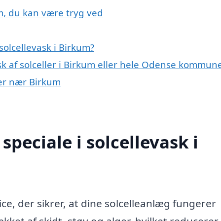
um, du kan være tryg ved
olcellevask i Birkum?
sk af solceller i Birkum eller hele Odense kommun
byer nær Birkum
peciale i solcellevask i
ice, der sikrer, at dine solcelleanlæg fungerer
kket af skidt, støv og alger, hvilket reducerer