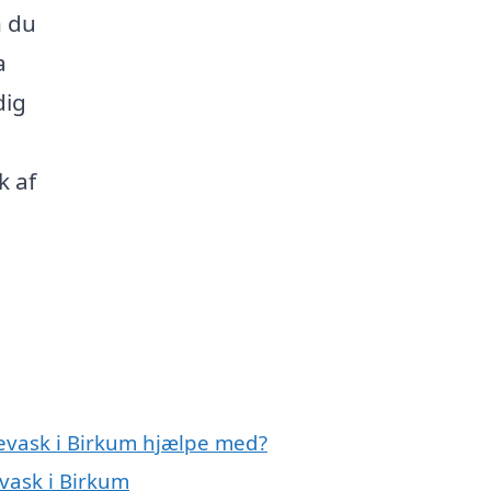
n du
a
dig
k af
levask i Birkum hjælpe med?
evask i Birkum