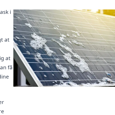
ask i
t at
ig at
kan få
dine
er
re