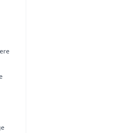
rere
e
ge