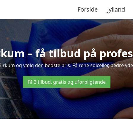
Forside
Jylland
irkum – få tilbud på profe
 Birkum og vælg den bedste pris. Få rene solceller, bedre ydels
Få 3 tilbud, gratis og uforpligtende