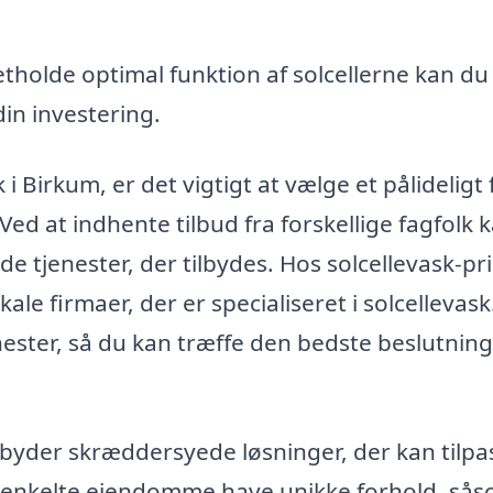
tholde optimal funktion af solcellerne kan du
in investering.
 i Birkum, er det vigtigt at vælge et pålideligt
ed at indhente tilbud fra forskellige fagfolk 
e tjenester, der tilbydes. Hos solcellevask-pr
ale firmaer, der er specialiseret i solcellevask.
nester, så du kan træffe den bedste beslutning
lbyder skræddersyede løsninger, der kan tilpa
n enkelte ejendomme have unikke forhold, så