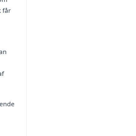
 får
kan
af
lgende