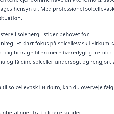
tages hensyn til. Med professionel solcellevask
situation.
estere i solenergi, stiger behovet for
nlæg. Et klart fokus på solcellevask i Birkum 
mtidig bidrage til en mere bæredygtig fremtid.
 nu og få dine solceller undersøgt og rengjort 
a til solcellevask i Birkum, kan du overveje fø
nbefalinger fra tidligere kunder.