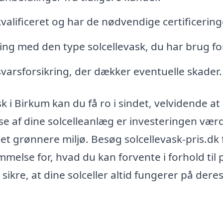
kvalificeret og har de nødvendige certificering
ing med den type solcellevask, du har brug for
svarsforsikring, der dækker eventuelle skader.
sk i Birkum kan du få ro i sindet, velvidende at
se af dine solcelleanlæg er investeringen værd
t grønnere miljø. Besøg solcellevask-pris.dk 
melse for, hvad du kan forvente i forhold til 
sikre, at dine solceller altid fungerer på dere