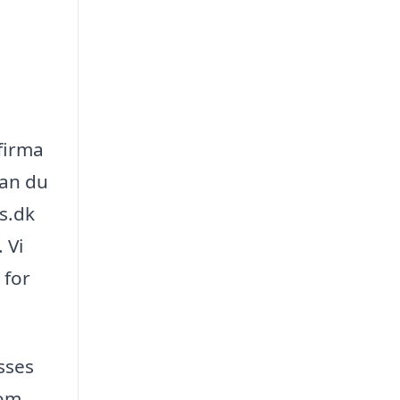
 firma
kan du
is.dk
 Vi
 for
sses
som