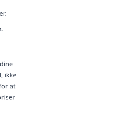
er.
.
 dine
, ikke
for at
priser
s