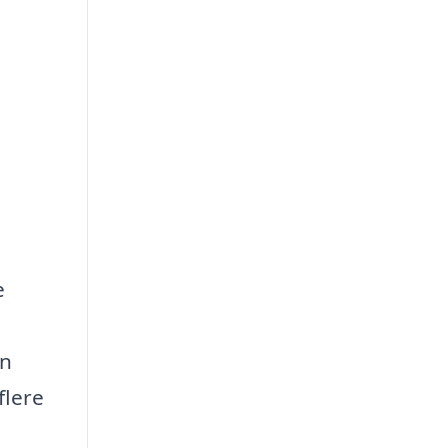
e
en
flere