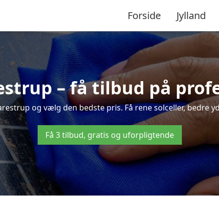
Forside
Jylland
estrup – få tilbud på pro
arestrup og vælg den bedste pris. Få rene solceller, bedre yde
Få 3 tilbud, gratis og uforpligtende