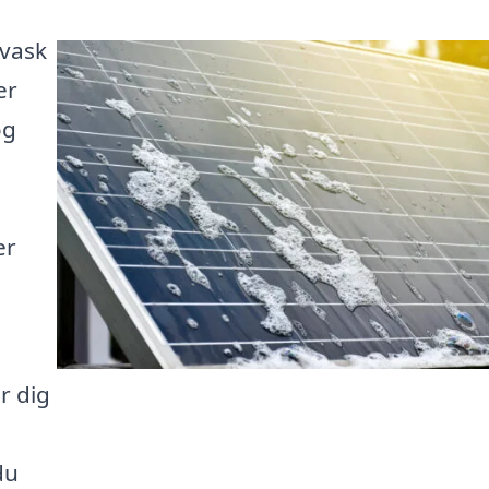
evask
er
og
er
r dig
du