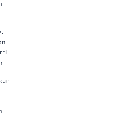
m
k.
an
rdi
r.
 kun
n