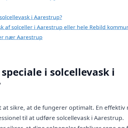
olcellevask i Aarestrup?
k af solceller i Aarestrup eller hele Rebild kommu
byer nær Aarestrup
peciale i solcellevask i
?
gt at sikre, at de fungerer optimalt. En effekti
sionel til at udføre solcellevask i Aarestrup.
er sikrer, at dine solpaneler forbliver rene og f