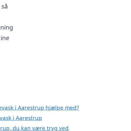
 så
gning
dine
levask i Aarestrup hjælpe med?
evask i Aarestrup
strup, du kan være tryg ved