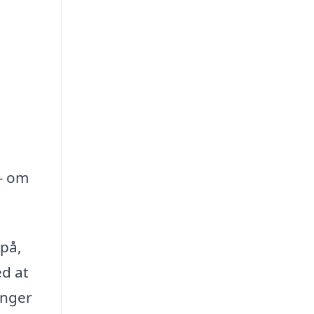
 – om
 på,
ed at
inger