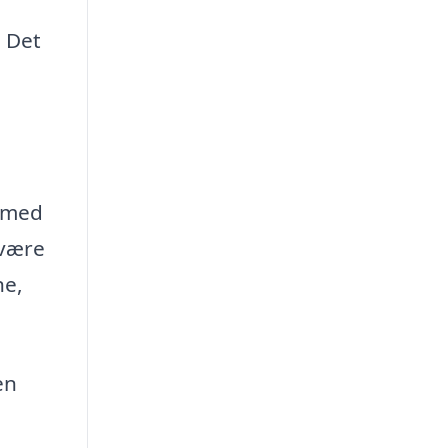
. Det
a med
 være
ne,
en