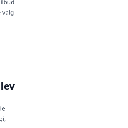
tilbud
e valg
slev
de
gi,