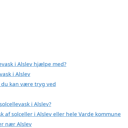
evask i Alslev hjælpe med?
vask i Alslev
v, du kan være tryg ved
lcellevask i Alslev?
k af solceller i Alslev eller hele Varde kommune
yer nær Alslev