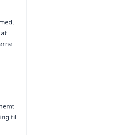
 med,
 at
lerne
 nemt
ng til