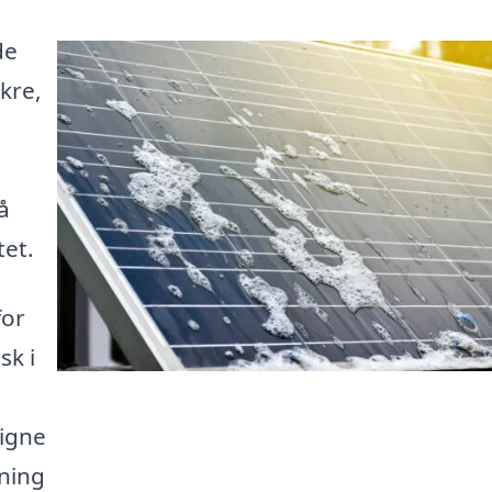
de
ikre,
å
tet.
for
sk i
ligne
sning