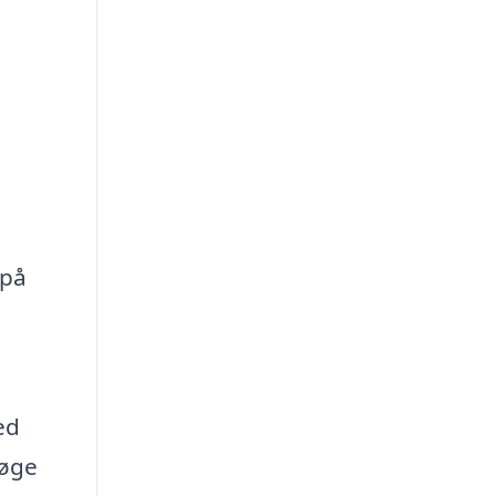
 på
ed
søge