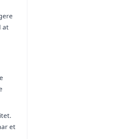
ngere
 at
e
e
tet.
ar et