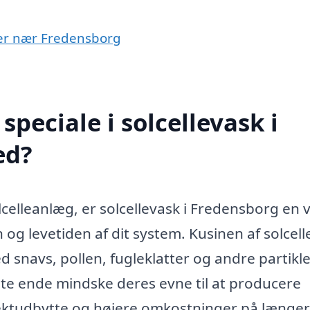
byer nær Fredensborg
peciale i solcellevask i
ed?
celleanlæg, er solcellevask i Fredensborg en v
og levetiden af dit system. Kusinen af solcelle
 snavs, pollen, fugleklatter og andre partikle
dste ende mindske deres evne til at producere
ffektudbytte og højere omkostninger på længe