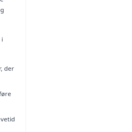
ig
 i
, der
føre
evetid