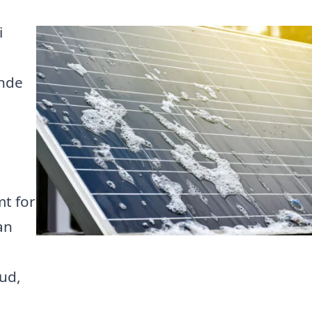
i
ende
mt for
an
ud,