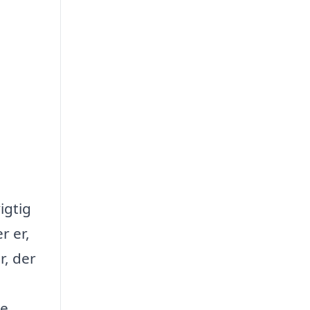
igtig
r er,
r, der
re