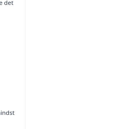
e det
mindst