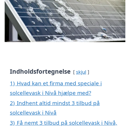
Indholdsfortegnelse
skjul
1)
Hvad kan et firma med speciale i
solcellevask i Nivå hjælpe med?
2)
Indhent altid mindst 3 tilbud på
solcellevask i Nivå
3)
Få nemt 3 tilbud på solcellevask i Nivå,