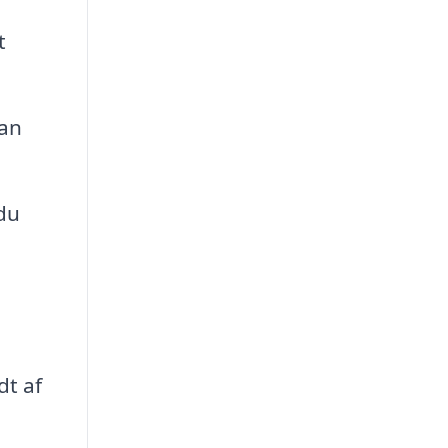
t
kan
du
dt af