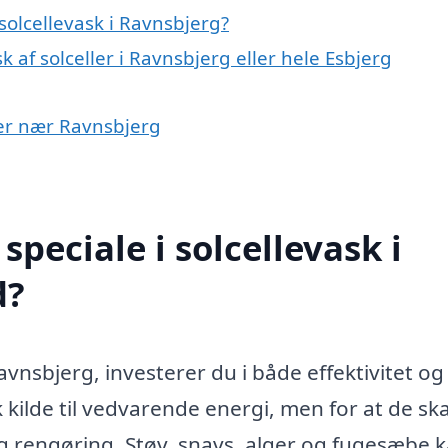
olcellevask i Ravnsbjerg?
 af solceller i Ravnsbjerg eller hele Esbjerg
byer nær Ravnsbjerg
peciale i solcellevask i
d?
Ravnsbjerg, investerer du i både effektivitet og
 kilde til vedvarende energi, men for at de ska
 rengøring. Støv, snavs, alger og fugesæbe 