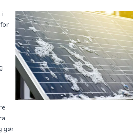
 i
 for
t
ig
n
re
ra
g gør