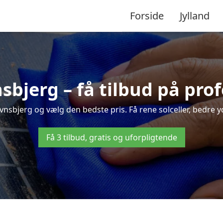
Forside
Jylland
nsbjerg – få tilbud på pro
vnsbjerg og vælg den bedste pris. Få rene solceller, bedre yd
Få 3 tilbud, gratis og uforpligtende