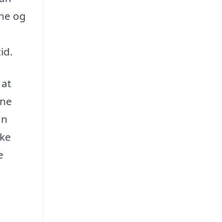
vne og
id.
 at
rne
an
rke
e