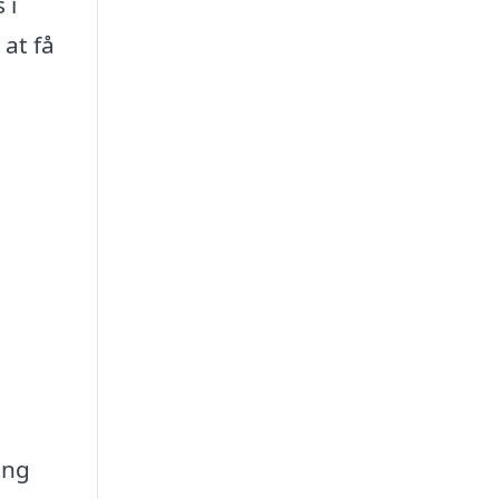
 i
 at få
ing