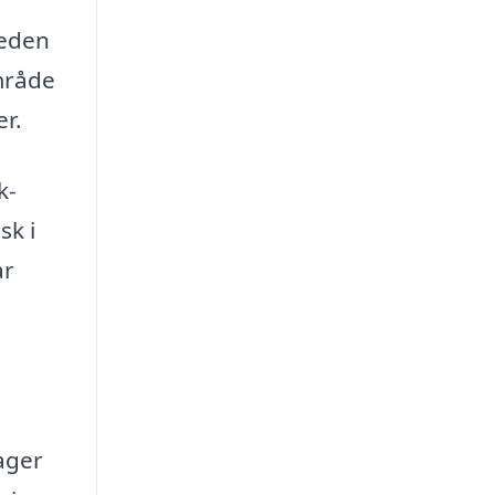
heden
område
er.
k-
sk i
ar
ager