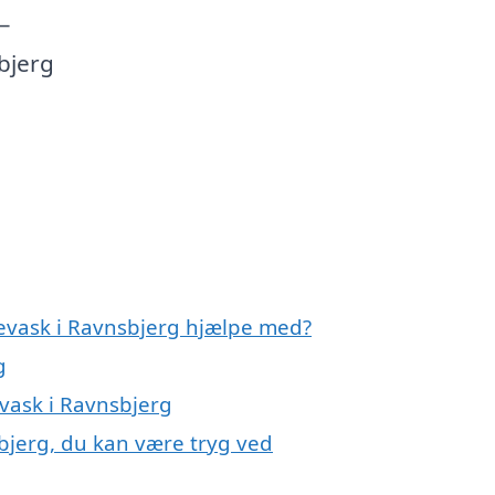
–
sbjerg
levask i Ravnsbjerg hjælpe med?
g
evask i Ravnsbjerg
sbjerg, du kan være tryg ved