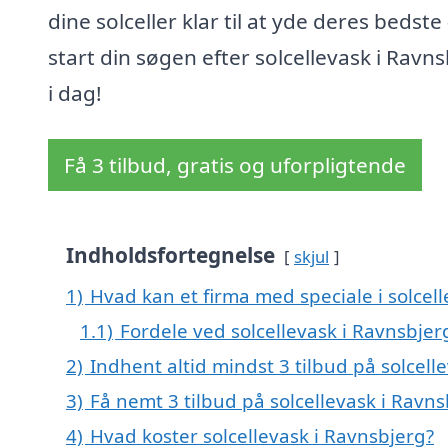
dine solceller klar til at yde deres bedste 
start din søgen efter solcellevask i Ravn
i dag!
Få 3 tilbud, gratis og uforpligtende
Indholdsfortegnelse
skjul
1)
Hvad kan et firma med speciale i solcel
1.1)
Fordele ved solcellevask i Ravnsbjer
2)
Indhent altid mindst 3 tilbud på solcell
3)
Få nemt 3 tilbud på solcellevask i Ravn
4)
Hvad koster solcellevask i Ravnsbjerg?