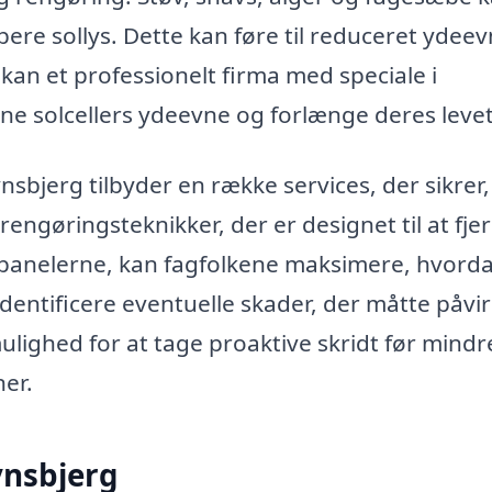
rbere sollys. Dette kan føre til reduceret ydee
kan et professionelt firma med speciale i
ne solcellers ydeevne og forlænge deres levet
avnsbjerg tilbyder en række services, der sikrer,
rengøringsteknikker, der er designet til at fje
epanelerne, kan fagfolkene maksimere, hvord
identificere eventuelle skader, der måtte påvi
mulighed for at tage proaktive skridt før mindr
ner.
vnsbjerg